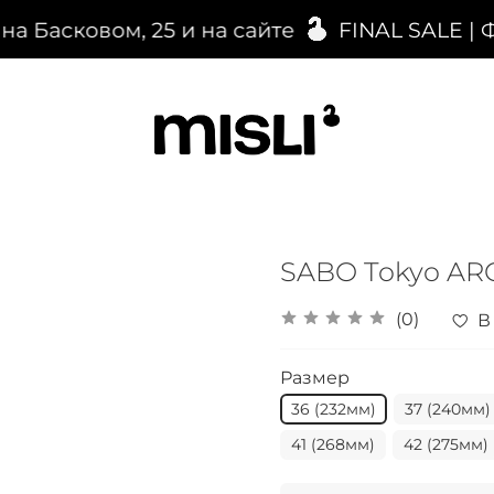
Басковом, 25 и на сайте
FINAL SALE | 
SABO Tokyo AR
(0)
В
Размер
36 (232мм)
37 (240мм)
41 (268мм)
42 (275мм)