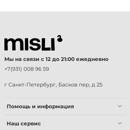
размеров и возможен ли предзаказ по штатной
по полноте стопы
цене.
Мы на связи с 12 до 21:00 ежедневно
+7(931) 008 96 59
г Санкт-Петербург, Басков пер, д 25
Помощь и информация
Наш сервис