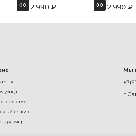
2 990 ₽
2 990 ₽
вис
Мы н
чества
+7(9
я ухода
г Са
ле гарантии
льный пошив
ать размер