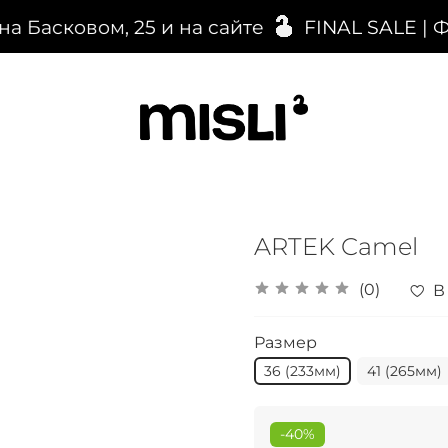
Басковом, 25 и на сайте
FINAL SALE | 
ARTEK Camel
(0)
В
Размер
36 (233мм)
41 (265мм)
-40%