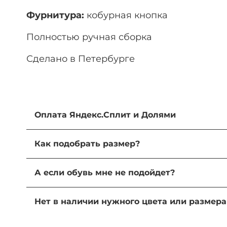
Фурнитура:
кобурная кнопка
Полностью ручная сборка
Сделано в Петербурге
Оплата Яндекс.Сплит и Долями
Оба сервиса помогают разделить сумму поку
Как подобрать размер?
оформлении заказа и мы сразу отправляем в
Большинство наших моделей соответствуют 
Возврат, обмен и начисление бонусов происх
А если обувь мне не подойдет?
описании. Если это ваш первый заказ, то м
комфортную пару не только по длине, но и п
Вернуть или обменять пару, купленную онлайн 
Нет в наличии нужного цвета или размер
мы поможем оформить возврат или обмен
Свяжитесь с нами в чате сайта: наши стилис