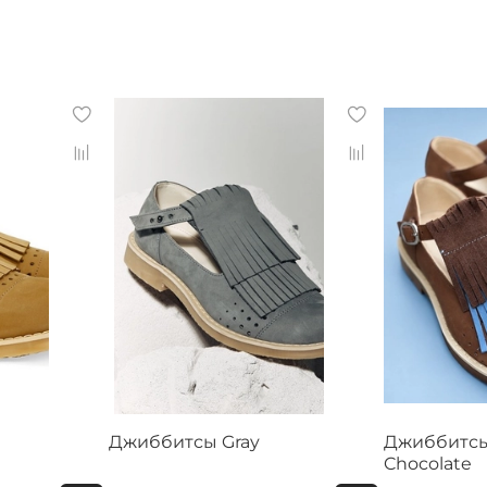
l
Джиббитсы Gray
Джиббитсы 
Chocolate