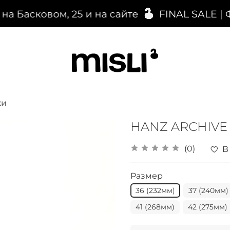
 Басковом, 25 и на сайте
FINAL SALE | 
ки
HANZ ARСHIVE 
(0)
В
Размер
36 (232мм)
37 (240мм)
41 (268мм)
42 (275мм)