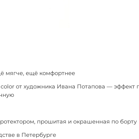
щё мягче, ещё комфортнее
color от художника Ивана Потапова — эффект п
учную
 протектором, прошитая и окрашенная по борту
стве в Петербурге