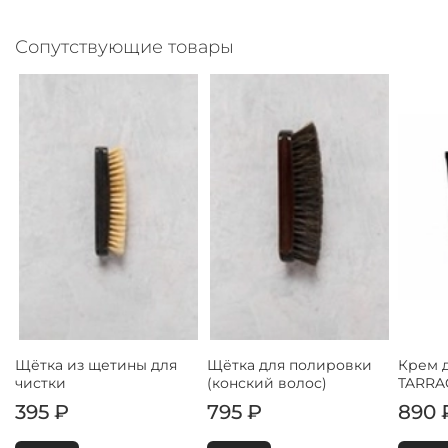
размеров и возможен ли предзаказ по штатной
по полноте стопы
цене.
Сопутствующие товары
Щётка из щетины для
Щётка для полировки
Крем 
чистки
(конский волос)
TARRA
395 ₽
795 ₽
890 