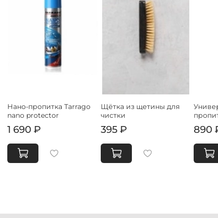
Нано-пропитка Tarrago
Щётка из щетины для
Униве
nano protector
чистки
пропит
1 690 ₽
395 ₽
890 