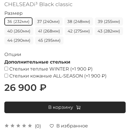
CHELSEADi³ Black classic
Размер
36 (232мм)
37 (240мм)
38 (248мм)
39 (255мм)
40 (260мм)
41 (268мм)
42 (275мм)
43 (282мм)
44 (290мм)
45 (295мм)
Опции
Дополнительные стельки
Стельки теплые WINTER
(+
1 900 ₽
)
Стельки кожаные ALL-SEASON
(+
1 900 ₽
)
26 900 ₽
В корзину
В избранное
(0)