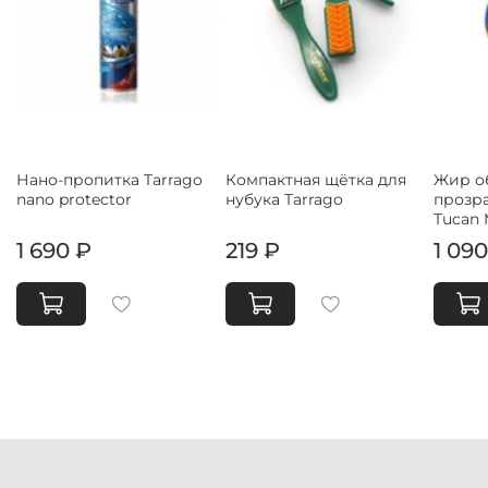
Нано-пропитка Tarrago
Компактная щётка для
Жир о
nano protector
нубука Tarrago
прозр
Tucan 
1 690 ₽
219 ₽
1 090