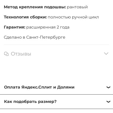
Метод крепления подошвы:
рантовый
Технология сборки:
полностью ручной цикл
Гарантия:
расширенная 2 года
Сделано в Санкт-Петербурге
Отзывы
Оплата Яндекс.Сплит и Долями
Оба сервиса помогают разделить сумму покупки
Как подобрать размер?
на комфортные 4 платежа с шагом в 2 недели.
Первые 25% покупки вы оплачиваете при
Большинство наших моделей соответствуют