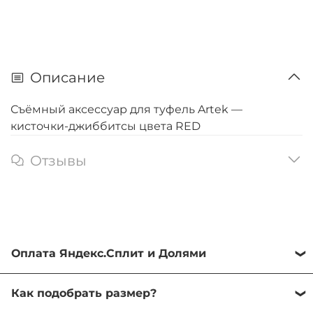
Описание
Съёмный аксессуар для туфель Artek —
кисточки-джиббитсы цвета RED
Отзывы
Оплата Яндекс.Сплит и Долями
Оба сервиса помогают разделить сумму покупки
Как подобрать размер?
на комфортные 4 платежа с шагом в 2 недели.