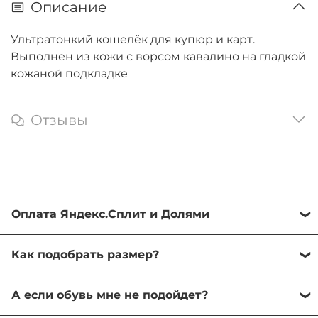
Описание
Ультратонкий кошелёк для купюр и карт.
Выполнен из кожи с ворсом кавалино на гладкой
кожаной подкладке
Отзывы
Оплата Яндекс.Сплит и Долями
Оба сервиса помогают разделить сумму покупки
Как подобрать размер?
на комфортные 4 платежа с шагом в 2 недели.
Первые 25% покупки вы оплачиваете при
Большинство наших моделей соответствуют
оформлении заказа и мы сразу отправляем
А если обувь мне не подойдет?
размеру, но некоторые маломерят или
вашу покупку, не дожидаясь полной оплаты.
большемерят - мы указываем эту информацию в